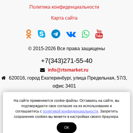
Политика конфиденциальности
Карта сайта
© 2015-2026 Все права защищены
+7(343)271-55-40
info@rtsmarket.ru
620016
,
город Екатеринбург
,
улица Предельная, 57/3,
офис 3401
ООО РестТоргСервис
На сайте применяются cookie-файлы. Оставаясь на сайте, вы
ИНН: 6671002913
подтверждаете свое согласие на их использование и
КПП: 667101001
соглашаетесь с
политикой конфиденциальности
. Запретить
сохранение cookies вы можете в настройках своего браузера.
Режим работы: Пн-Пт 9:00 - 18:00
OK
Создание сайта
—
ЛегионА