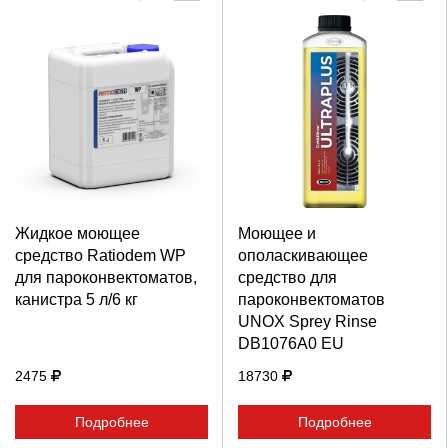
Выберите количество:
Выберите количество:
Жидкое моющее
Моющее и
средство Ratiodem WP
ополаскивающее
Продолжить
Отмена
Продолжить
Отмена
для пароконвектоматов,
средство для
канистра 5 л/6 кг
пароконвектоматов
UNOX Sprey Rinse
DB1076A0 EU
2475
18730
Подробнее
Подробнее