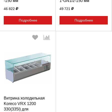
-150 мм
1*GN1/2-150 мм
46 822
49 721
Подробнее
Подробнее
Выберите количество:
Витрина холодильная
Продолжить
Отмена
Koreco VRX 1200
330(335I) для