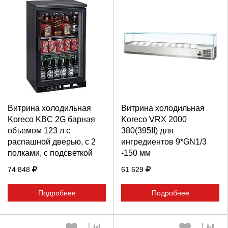
Выберите количество:
Выберите количество:
Витрина холодильная
Витрина холодильная
Продолжить
Отмена
Продолжить
Отмена
Koreco KBC 2G барная
Koreco VRX 2000
объемом 123 л с
380(395II) для
распашной дверью, с 2
ингредиентов 9*GN1/3
полками, с подсветкой
-150 мм
74 848
61 629
Подробнее
Подробнее