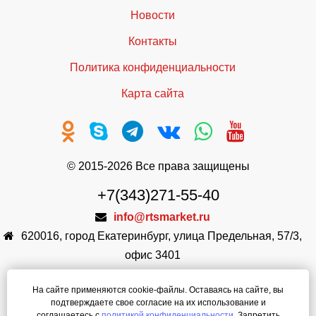
Новости
Контакты
Политика конфиденциальности
Карта сайта
© 2015-2026 Все права защищены
+7(343)271-55-40
info@rtsmarket.ru
620016
,
город Екатеринбург
,
улица Предельная, 57/3,
офис 3401
ООО РестТоргСервис
На сайте применяются cookie-файлы. Оставаясь на сайте, вы
ИНН: 6671002913
подтверждаете свое согласие на их использование и
КПП: 667101001
соглашаетесь с
политикой конфиденциальности
. Запретить